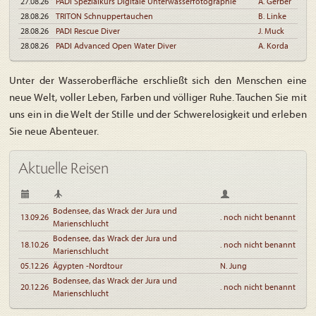
27.08.26
PADI Spezialkurs Digitale Unterwasserfotographie
A. Gerber
28.08.26
TRITON Schnuppertauchen
B. Linke
28.08.26
PADI Rescue Diver
J. Muck
28.08.26
PADI Advanced Open Water Diver
A. Korda
Unter der Wasseroberfläche erschließt sich den Menschen eine
neue Welt, voller Leben, Farben und völliger Ruhe. Tauchen Sie mit
uns ein in die Welt der Stille und der Schwerelosigkeit und erleben
Sie neue Abenteuer.
Aktuelle Reisen
Bodensee, das Wrack der Jura und
13.09.26
. noch nicht benannt
Marienschlucht
Bodensee, das Wrack der Jura und
18.10.26
. noch nicht benannt
Marienschlucht
05.12.26
Ägypten -Nordtour
N. Jung
Bodensee, das Wrack der Jura und
20.12.26
. noch nicht benannt
Marienschlucht