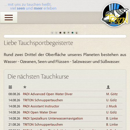
... mit uns zu tauchen heißt,
viel
seen
und
meer
erleben
Liebe Tauchsportbegeisterte
Rund zwei Drittel der Oberfläche unseres Planeten bestehen aus
Wasser - Ozeanen, Seen und Flüssen - Salzwasser und Süßwasser.
Die nächsten Tauchkurse
08.08.26
PADI Advanced Open Water Diver
M. Götz
14.08.26
TRITON Schnuppertauchen
U. Gölz
14.08.26
PADI Assistant Instructor
J. Muck
14.08.26
PADI Open Water Diver
U. Gölz
14.08.26
PADI Spezialkurs Unterwassernavigation
B. Linke
21.08.26
TRITON Schnuppertauchen
B. Linke